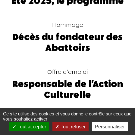
Éte 2025, le programme
Hommage
Décès du fondateur des
Abattoirs
Offre d'emploi
Responsable de l'Action
Culturelle
Ce site utilise des cookies et vous donne le contrôle sur ceux que
Exposition
vous souhaitez activer
Tout accepter
Tout refuser
Personnaliser
Nouvelles photos