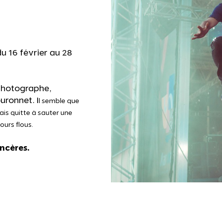
du 16 février au 28
 photographe,
uronnet. I
l semble que
rais quitte à sauter une
urs flous.
ncères.