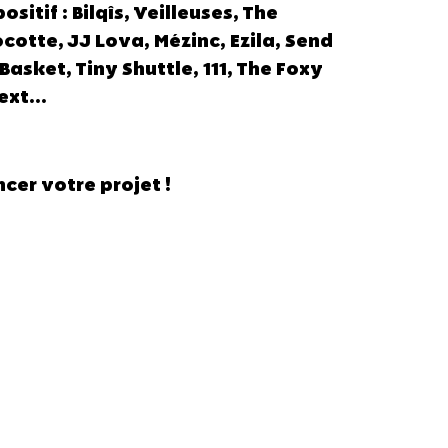
ositif : Bilqîs, Veilleuses, The
cotte, JJ Lova, Mézinc, Ezila, Send
Basket, Tiny Shuttle, 111, The Foxy
ext...
cer votre projet !