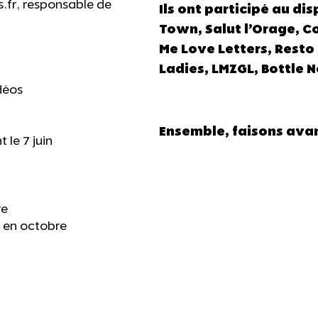
fr, responsable de
Ils ont participé au disp
Town, Salut l’Orage, Co
Me Love Letters, Resto 
Ladies, LMZGL, Bottle N
déos
Ensemble, faisons avan
 le 7 juin
re
en octobre