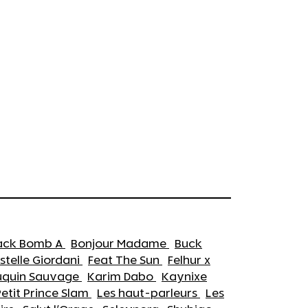
ack Bomb A
Bonjour Madame
Buck
stelle Giordani
Feat The Sun
Felhur x
uquin Sauvage
Karim Dabo
Kaynixe
Petit Prince Slam
Les haut-parleurs
Les