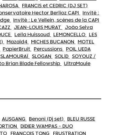
NAROSA
FRANCIS et CEDRIC (DJ SET)
Conservatoire Hector Berlioz CAPI
Invité :
rEdge
Invité : Le Vellein, scènes de la CAPI
CAZZ
JEAN-LOUIS MURAT
João Selva
DOUCE
Leïla Huissoud
LEMONCELLO
LES
t)
Mazald4
MICHES BUCANON
MOTEL
B
PapierBruit
Percussions
POIL UEDA
SLAMOURAÏ
SLOGAN
SOLiD
SOYOUZ /
to Brian Blade Fellowship
UltraMoule
AUSGANG
Benoni (Dj set)
BLEU RUSSE
PORTION
DIDIER WAMPAS - DUO
STO
FRANÇOIS TONG
FRUSTRATION