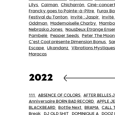
Lilys
Caïman
Chicharrón
Ciné-concer
Francky goes to Pointe-à-Pitre
Furax B
Festival du Tonton
Invité : Jaspir
invité
Oddman
Mademoiselle Charby
Mambo C
Nebraska Jones
NousDeux Étrange Ens
Pambelé
Pepper Seeds
Peter The Moon 
C’est Cool présente Dimension Bonus
Sa
Escape
Ukandanz
Vibrations Mystique
Maracas
2022
111
ABSENCE OF COLORS
AFTER BELLES
Anniversaire BORN BAD RECORD
APPLE J
BLACKBEARD
Bottle Next
BRAMA
CALL 
Break
DJ OLD SHIT
DOMINIQUE A
DOOZ