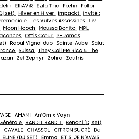
delin
ElliAViR
Ezila Trio
Fœhn
Folloï
Dj set)
Hiver en Hiver
Impackt
Invité :
érémoniale
Les Vulves Assassines
Liv
o
Moon Hooch
Moussa Bonito
MPL
Vacances
Ottis Cœur
P-Jamas
set)
Raoul Vignal duo
Sainte-Aube
Salut
france
Suissa
They Call Me Rico & The
gazan
Zef Zephyr
Zohra
Zoufris
VAGE
AMAMI
An'Om x Vayn
 Générale
BANDIT BANDIT
Benoni (Dj set)
)
CAVALE
CHASSOL
CITRON SUCRÉ
Da
ELINE (DJ SET)
Emma
ET SI JE N'AVAIS