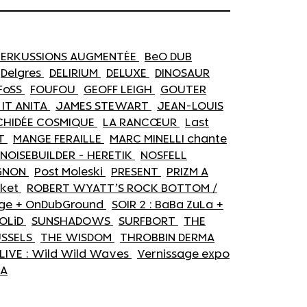
 PERKUSSIONS AUGMENTÉE
BeO DUB
Delgres
DELIRIUM
DELUXE
DINOSAUR
FoSS
FOUFOU
GEOFF LEIGH
GOUTER
T IT ANITA
JAMES STEWART
JEAN-LOUIS
CHIDÉE COSMIQUE
LA RANCŒUR
Last
RT
MANGE FERAILLE
MARC MINELLI chante
NOISEBUILDER - HERETIK
NOSFELL
IGNON
Post Moleski
PRESENT
PRIZM A
sket
ROBERT WYATT’S ROCK BOTTOM /
amage + OnDubGround
SOIR 2 : BaBa ZuLa +
OLiD
SUNSHADOWS
SURFBORT
THE
USSELS
THE WISDOM
THROBBIN DERMA
LIVE : Wild Wild Waves
Vernissage expo
ZA