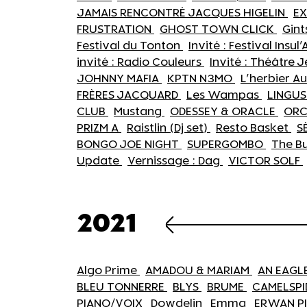
JAMAIS RENCONTRÉ JACQUES HIGELIN
E
FRUSTRATION
GHOST TOWN CLICK
Gint
Festival du Tonton
Invité : Festival Insul'
invité : Radio Couleurs
Invité : Théâtre 
JOHNNY MAFIA
KPTN N3MO
L'herbier 
FRÈRES JACQUARD
Les Wampas
LINGU
CLUB
Mustang
ODESSEY & ORACLE
ORC
PRIZM A
Raistlin (Dj set)
Resto Basket
S
BONGO JOE NIGHT
SUPERGOMBO
The B
Update
Vernissage : Dag
VICTOR SOLF
2021
Algo Prime
AMADOU & MARIAM
AN EAGL
BLEU TONNERRE
BLYS
BRUME
CAMELSPI
PIANO/VOIX
Dowdelin
Emma
ERWAN P