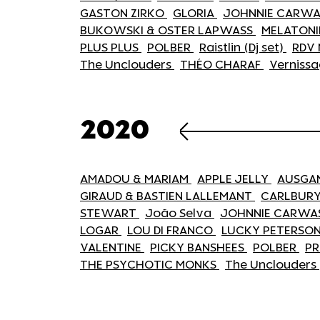
GASTON ZIRKO
GLORIA
JOHNNIE CARW
BUKOWSKI & OSTER LAPWASS
MELATON
PLUS PLUS
POLBER
Raistlin (Dj set)
RDV
The Unclouders
THÉO CHARAF
Verniss
2020
AMADOU & MARIAM
APPLE JELLY
AUSGA
GIRAUD & BASTIEN LALLEMANT
CARLBUR
STEWART
João Selva
JOHNNIE CARW
LOGAR
LOU DI FRANCO
LUCKY PETERSO
VALENTINE
PICKY BANSHEES
POLBER
PR
THE PSYCHOTIC MONKS
The Unclouders