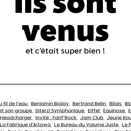
Ils sont
venus
et c'était super bien !
u fil de l'eau
Benjamin Biolay
Bertrand Belin
Bilqîs
Bl
 et son groupe
Diterzi Symphonique
Eiffel
Equinoxe
E
Headcharger
Invité : Fanf'Rock
Jam Club
Jeune Ro
La Fabrique d'Aïtawa
Le Bureau du Volume Juste
Le 