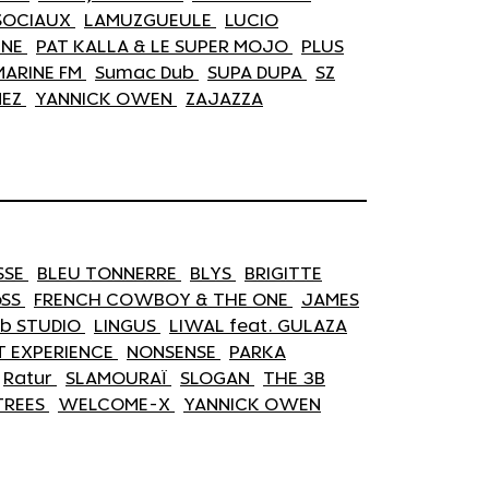
 SOCIAUX
LAMUZGUEULE
LUCIO
ENE
PAT KALLA & LE SUPER MOJO
PLUS
MARINE FM
Sumac Dub
SUPA DUPA
SZ
NEZ
YANNICK OWEN
ZAJAZZA
SSE
BLEU TONNERRE
BLYS
BRIGITTE
oSS
FRENCH COWBOY & THE ONE
JAMES
ub STUDIO
LINGUS
LIWAL feat. GULAZA
T EXPERIENCE
NONSENSE
PARKA
Ratur
SLAMOURAÏ
SLOGAN
THE 3B
TREES
WELCOME-X
YANNICK OWEN