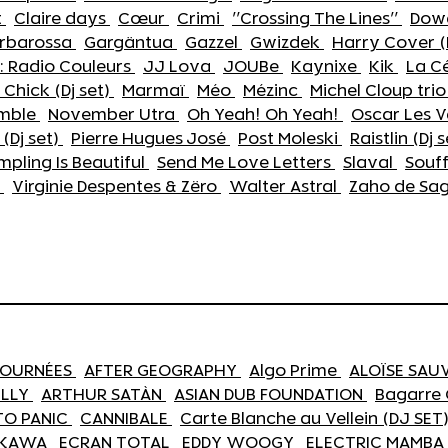
t
Claire days
Cœur
Crimi
"Crossing The Lines"
Dow
arbarossa
Gargäntua
Gazzel
Gwizdek
Harry Cover (
 : Radio Couleurs
JJ Lova
JOUBe
Kaynixe
Kik
La C
hick (Dj set)
Marmaï
Méo
Mézinc
Michel Cloup tri
emble
November Utra
Oh Yeah! Oh Yeah!
Oscar Les 
(Dj set)
Pierre Hugues José
Post Moleski
Raistlin (Dj 
mpling Is Beautiful
Send Me Love Letters
Slaval
Souf
s
Virginie Despentes & Zëro
Walter Astral
Zaho de Sa
 JOURNÉES
AFTER GEOGRAPHY
Algo Prime
ALOÏSE SAU
ELLY
ARTHUR SATÀN
ASIAN DUB FOUNDATION
Bagarre
TO PANIC
CANNIBALE
Carte Blanche au Vellein (DJ SET
 KAWA
ECRAN TOTAL
EDDY WOOGY
ELECTRIC MAMBA