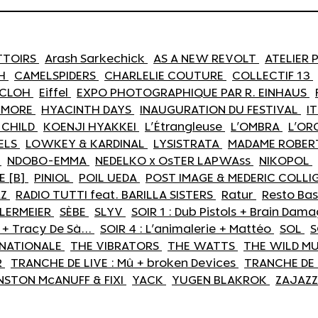
ATTOIRS
Arash Sarkechick
AS A NEW REVOLT
ATELIER
AH
CAMELSPIDERS
CHARLELIE COUTURE
COLLECTIF 13
ECLOH
Eiffel
EXPO PHOTOGRAPHIQUE PAR R. EINHAUS
 MORE
HYACINTH DAYS
INAUGURATION DU FESTIVAL
I
 CHILD
KOENJI HYAKKEI
L'Étrangleuse
L'OMBRA
L'OR
SELS
LOWKEY & KARDINAL
LYSISTRATA
MADAME ROBE
A
NDOBO-EMMA
NEDELKO x OsTER LAPWAss
NIKOPOL
E [B]
PINIOL
POIL UEDA
POST IMAGE & MEDERIC COLL
AZ
RADIO TUTTI feat. BARILLA SISTERS
Ratur
Resto Ba
LERMEIER
SÈBE
SLYV
SOIR 1 : Dub Pistols + Brain D
e + Tracy De Sà...
SOIR 4 : L'animalerie + Mattéo
SOL
S
RNATIONALE
THE VIBRATORS
THE WATTS
THE WILD M
R
TRANCHE DE LIVE : Mû + broken Devices
TRANCHE DE 
NSTON McANUFF & FIXI
YACK
YUGEN BLAKROK
ZAJAZ