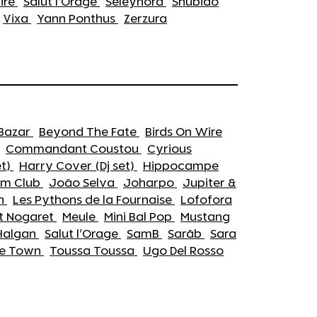
aire
Salut l'Orage
Seleynora
Shubiao
Vixa
Yann Ponthus
Zerzura
 Bazar
Beyond The Fate
Birds On Wire
Commandant Coustou
Cyrious
et)
Harry Cover (Dj set)
Hippocampe
m Club
João Selva
Joharpo
Jupiter &
en
Les Pythons de la Fournaise
Lofofora
ît Nogaret
Meule
Mini Bal Pop
Mustang
Halgan
Salut l'Orage
SamB
Sarāb
Sara
e Town
Toussa Toussa
Ugo Del Rosso