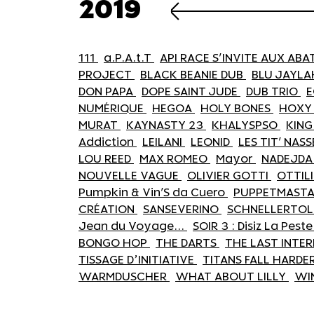
2019
111
a.P.A.t.T
API RACE S'INVITE AUX AB
PROJECT
BLACK BEANIE DUB
BLU JAYL
DON PAPA
DOPE SAINT JUDE
DUB TRIO
NUMÉRIQUE
HEGOA
HOLY BONES
HOXY
MURAT
KAYNASTY 23
KHALYSPSO
KING
Addiction
LEILANI
LEONID
LES TIT' NAS
LOU REED
MAX ROMEO
Mayor
NADEJD
NOUVELLE VAGUE
OLIVIER GOTTI
OTTILI
Pumpkin & Vin'S da Cuero
PUPPETMAST
CRÉATION
SANSEVERINO
SCHNELLERTOL
Jean du Voyage...
SOIR 3 : Disiz La Pest
BONGO HOP
THE DARTS
THE LAST INTE
TISSAGE D’INITIATIVE
TITANS FALL HARDE
WARMDUSCHER
WHAT ABOUT LILLY
WI