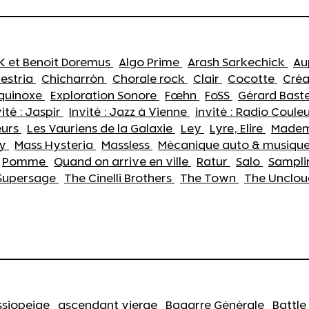
HK et Benoit Doremus
Algo Prime
Arash Sarkechick
Au
estria
Chicharrón
Chorale rock
Clair
Cocotte
Cré
quinoxe
Exploration Sonore
Fœhn
FoSS
Gérard Bast
vité : Jaspir
Invité : Jazz à Vienne
invité : Radio Coule
eurs
Les Vauriens de la Galaxie
Ley
Lyre, Elire
Madem
oy
Mass Hysteria
Massless
Mécanique auto & musique
Pomme
Quand on arrive en ville
Ratur
Salo
Samplin
Supersage
The Cinelli Brothers
The Town
The Unclo
ssiopeiae
ascendant vierge
Bagarre Générale
Battle