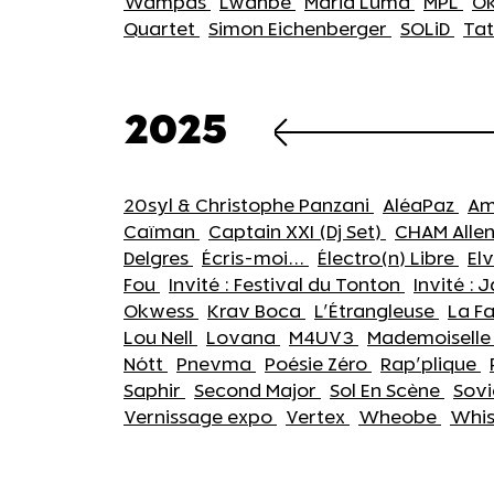
Wampas
Lwanbe
Maria Luma
MPL
Ok
Quartet
Simon Eichenberger
SOLiD
Ta
2025
20syl & Christophe Panzani
AléaPaz
Am
Caïman
Captain XXI (Dj Set)
CHAM Alle
Delgres
Écris-moi...
Électro(n) Libre
El
Fou
Invité : Festival du Tonton
Invité : 
Okwess
Krav Boca
L'Étrangleuse
La F
Lou Nell
Lovana
M4UV3
Mademoiselle
Nótt
Pnevma
Poésie Zéro
Rap'plique
Saphir
Second Major
Sol En Scène
Sov
Vernissage expo
Vertex
Wheobe
Whi