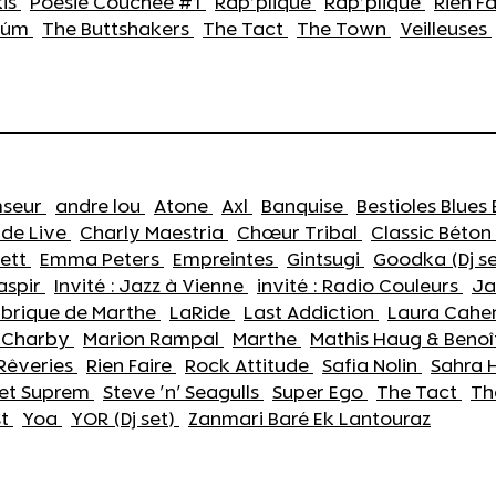
is
Poésie Couchée #1
Rap'plique
Rap'plique
Rien F
túm
The Buttshakers
The Tact
The Town
Veilleuses
seur
andre lou
Atone
Axl
Banquise
Bestioles Blues
nde Live
Charly Maestria
Chœur Tribal
Classic Béton
vett
Emma Peters
Empreintes
Gintsugi
Goodka (Dj s
Jaspir
Invité : Jazz à Vienne
invité : Radio Couleurs
Ja
abrique de Marthe
LaRide
Last Addiction
Laura Cah
 Charby
Marion Rampal
Marthe
Mathis Haug & Beno
Rêveries
Rien Faire
Rock Attitude
Safia Nolin
Sahra 
iet Suprem
Steve 'n' Seagulls
Super Ego
The Tact
Th
st
Yoa
YOR (Dj set)
Zanmari Baré Ek Lantouraz