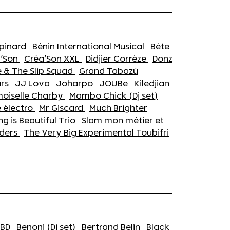
pinard
Bénin International Musical
Bête
a'Son
Créa'Son XXL
Didjier Corrèze
Donz
e & The Slip Squad
Grand Tabazù
urs
JJ Lova
Joharpo
JOUBe
Kiledjian
oiselle Charby
Mambo Chick (Dj set)
 électro
Mr Giscard
Much Brighter
g is Beautiful Trio
Slam mon métier et
uders
The Very Big Experimental Toubifri
 BD
Benoni (Dj set)
Bertrand Belin
Black