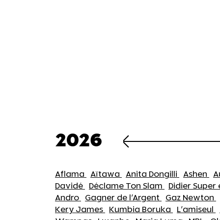
2026
Aflama
Aïtawa
Anita Dongilli
Ashen
A
Davidé
Déclame Ton Slam
Didier Super
Andro
Gagner de l'Argent
Gaz Newton
Kery James
Kumbia Boruka
L'amiseul