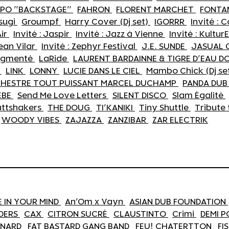
XPO "BACKSTAGE"
FAHRON
FLORENT MARCHET
FONTA
sugi
Groumpf
Harry Cover (Dj set)
IGORRR
Invité : 
Air
Invité : Jaspir
Invité : Jazz à Vienne
Invité : Kultu
Jean Vilar
Invité : Zephyr Festival
J.E. SUNDE
JASUAL 
Augmenté
LaRide
LAURENT BARDAINNE & TIGRE D'EAU 
S
LINK
LONNY
LUCIE DANS LE CIEL
Mambo Chick (Dj se
HESTRE TOUT PUISSANT MARCEL DUCHAMP
PANDA DU
ÈBE
Send Me Love Letters
SILENT DISCO
Slam Égalité
uttshakers
THE DOUG
TI'KANIKI
Tiny Shuttle
Tribute 
WOODY VIBES
ZAJAZZA
ZANZIBAR
ZAR ELECTRIK
E IN YOUR MIND
An'Om x Vayn
ASIAN DUB FOUNDATION
DERS
CAX
CITRON SUCRÉ
CLAUSTINTO
Crimi
DEMI 
INARD
FAT BASTARD GANG BAND
FEU! CHATERTTON
FI