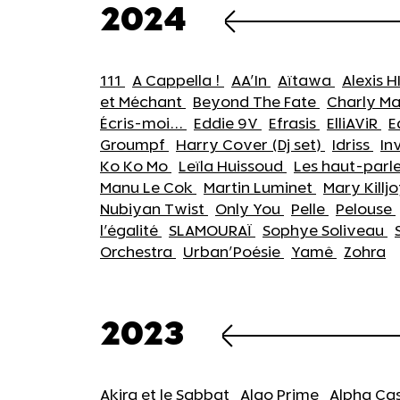
2024
111
A Cappella !
AA'In
Aïtawa
Alexis 
et Méchant
Beyond The Fate
Charly Ma
Écris-moi...
Eddie 9V
Efrasis
ElliAViR
E
Groumpf
Harry Cover (Dj set)
Idriss
In
Ko Ko Mo
Leïla Huissoud
Les haut-parl
Manu Le Cok
Martin Luminet
Mary Killj
Nubiyan Twist
Only You
Pelle
Pelouse
l'égalité
SLAMOURAÏ
Sophye Soliveau
Orchestra
Urban'Poésie
Yamê
Zohra
2023
Akira et le Sabbat
Algo Prime
Alpha Ca