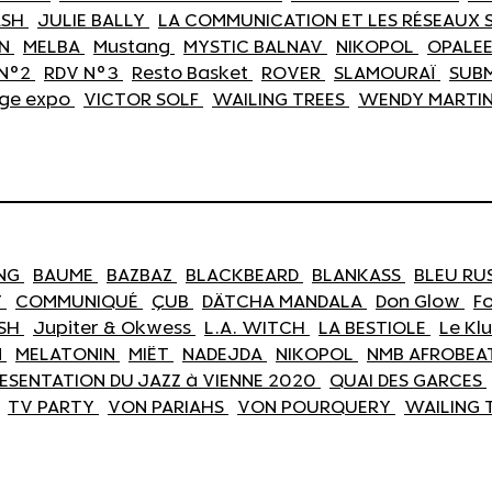
ASH
JULIE BALLY
LA COMMUNICATION ET LES RÉSEAUX
IN
MELBA
Mustang
MYSTIC BALNAV
NIKOPOL
OPALE
 N°2
RDV N°3
Resto Basket
ROVER
SLAMOURAÏ
SUB
age expo
VICTOR SOLF
WAILING TREES
WENDY MARTI
NG
BAUME
BAZBAZ
BLACKBEARD
BLANKASS
BLEU RU
Y
COMMUNIQUÉ
ÇUB
DÄTCHA MANDALA
Don Glow
F
ASH
Jupiter & Okwess
L.A. WITCH
LA BESTIOLE
Le Kl
N
MELATONIN
MIËT
NADEJDA
NIKOPOL
NMB AFROBEA
ESENTATION DU JAZZ à VIENNE 2020
QUAI DES GARCES
TV PARTY
VON PARIAHS
VON POURQUERY
WAILING 