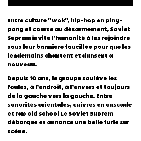
Entre culture "wok", hip-hop en ping-
pong et course au désarmement, Soviet
Suprem invite l’humanité à les rejoindre
sous leur bannière faucillée pour que les
lendemains chantent et dansent à
nouveau.
Depuis 10 ans, le groupe soulève les
foules, à l’endroit, à l’envers et toujours
de la gauche vers la gauche. Entre
sonorités orientales, cuivres en cascade
et rap old school Le Soviet Suprem
débarque et annonce une belle furie sur
scène.