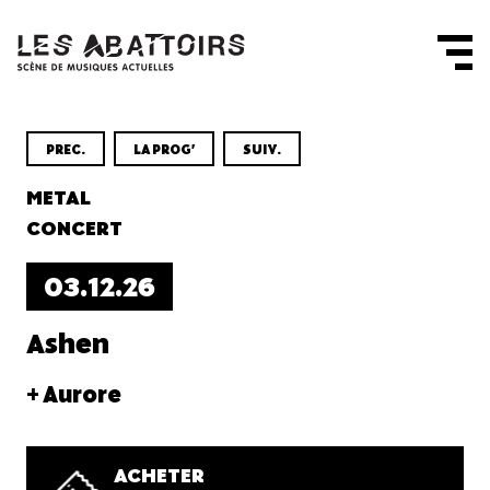
Panneau de gestion des cookies
PREC.
LA PROG'
SUIV.
METAL
CONCERT
03.12.26
Ashen
+ Aurore
ACHETER