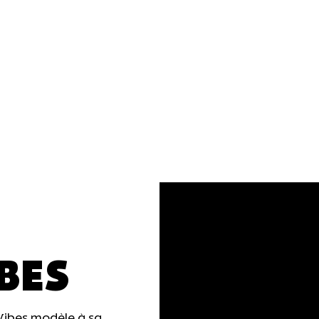
BES
Vibes modèle à sa