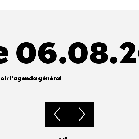
e 06.08.
oir l’agenda général