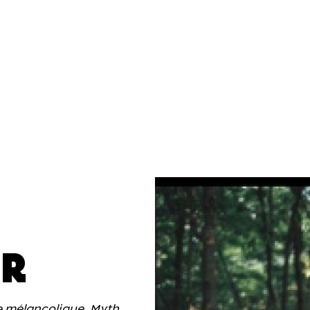
ER
 mélancolique, Myth