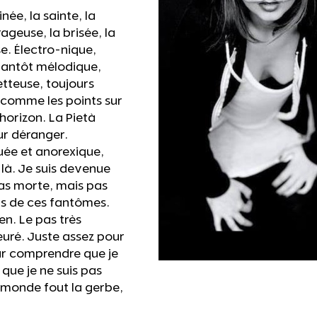
inée, la sainte, la
-rageuse, la brisée, la
se. Électro-nique,
 tantôt mélodique,
tteuse, toujours
 comme les points sur
 horizon. La Pietà
ur déranger.
uée et anorexique,
là. Je suis devenue
pas morte, mais pas
uis de ces fantômes.
n. Le pas très
uré. Juste assez pour
our comprendre que je
que je ne suis pas
 monde fout la gerbe,