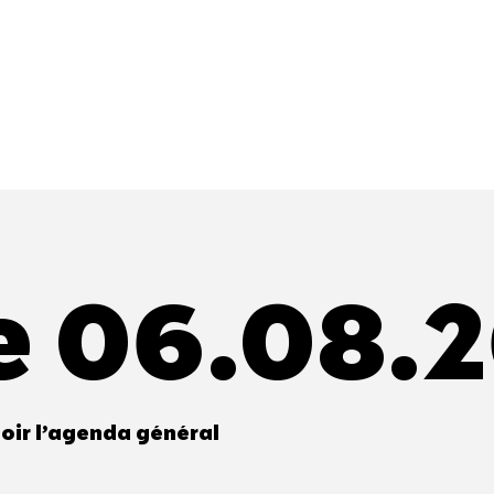
e 06.08.
oir l’agenda général