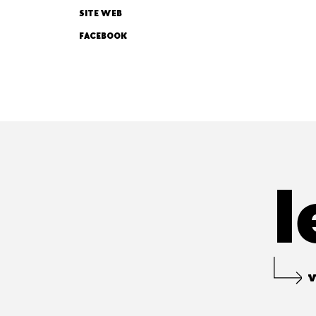
SITE WEB
FACEBOOK
l
v