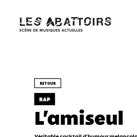
Panneau de gestion des cookies
RETOUR
RAP
L'amiseul
Véritable cocktail d’humour melancol