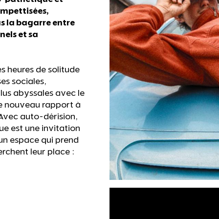
ompettisées,
as la bagarre entre
els et sa
es heures de solitude
es sociales,
plus abyssales avec le
 de nouveau rapport à
. Avec auto-dérision,
ue est une invitation
 un espace qui prend
erchent leur place :