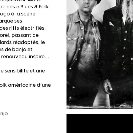
acines « Blues & Folk
cago à la scène
arque ses
s riffs électrifiés.
orel, passant de
ards réadaptés, le
s de banjo et
 renouveau inspiré…
sensibilité et une
 Folk américaine d’une
anjo
sse