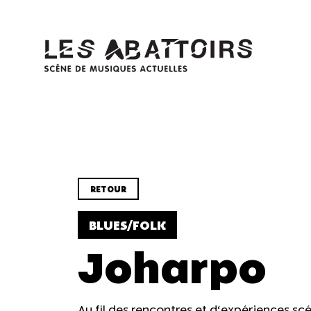
Panneau de gestion des cookies
RETOUR
BLUES/FOLK
Joharpo
Au fil des rencontres et d‘expériences 