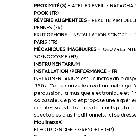
PROXIMITÈ(S)
- ATELIER EVEIL - NATACHA
POOK (FR)
RÊVERIE AUGMENTÉES
- RÉALITÉ VIRTUELL
RENNES (FR)
FRUTOPHONE
- INSTALLATION SONORE - L
PARIS (FR)
MÉCANIQUES IMAGINAIRES
- OEUVRES INT
SCENOCOSME (FR)
INSTRUMENTARIUM
INSTALLATION /PERFORMANCE - FR
INSTRUMENTARIUM est un incroyable dispos
360º. Cette nouvelle création mélange l’
percussion, la musique électronique et l’i
colossale. Ce projet propose une expérie
inédites sous la formes de rituels plutôt
spectacles plus traditionnels. Ici se dres
MoulinexxX
ELECTRO-NOISE - GRENOBLE (FR
)