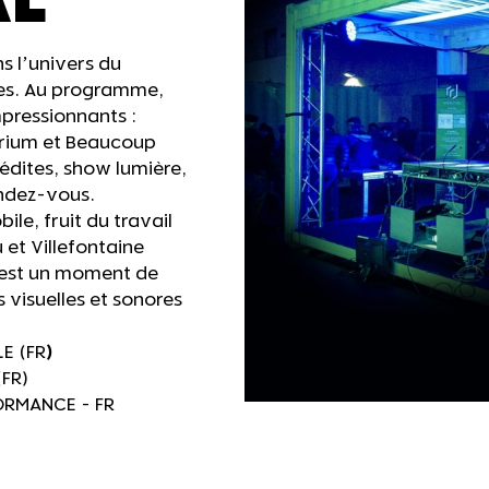
AL
s l’univers du
ées. Au programme,
mpressionnants :
arium et Beaucoup
édites, show lumière,
endez-vous.
le, fruit du travail
 et Villefontaine
c’est un moment de
 visuelles et sonores
E (FR
)
FR)
ORMANCE - FR