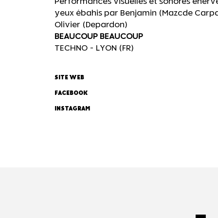
Performances visuelles et sonores énervé
yeux ébahis par Benjamin (Mazcde Carp
Olivier (Depardon)
BEAUCOUP BEAUCOUP
TECHNO - LYON (FR)
SITE WEB
FACEBOOK
INSTAGRAM