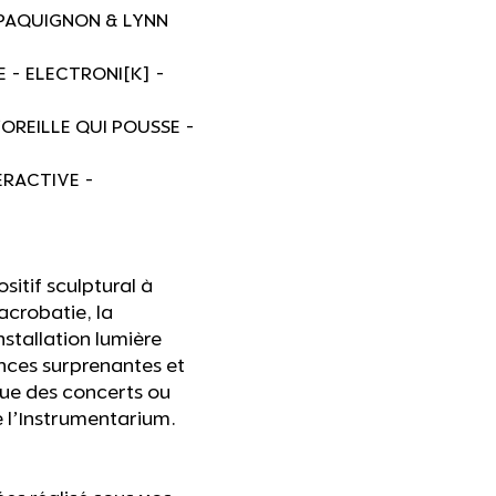
 PAQUIGNON & LYNN
E - ELECTRONI[K] -
’OREILLE QUI POUSSE -
ERACTIVE -
itif sculptural à
acrobatie, la
nstallation lumière
nces surprenantes et
 que des concerts ou
se l’Instrumentarium.