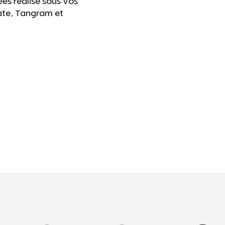
es réalisé sous vos
ate, Tangram et