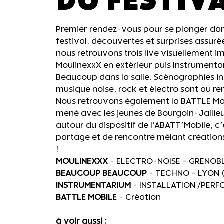
DU FESTIV
Premier rendez-vous pour se plonger dan
festival, découvertes et surprises assur
nous retrouvons trois live visuellement i
MoulinexxX en extérieur puis Instrument
Beaucoup dans la salle. Scénographies in
musique noise, rock et électro sont au r
Nous retrouvons également la BATTLE Mobi
mené avec les jeunes de Bourgoin-Jallieu
autour du dispositif de l’ABATT’Mobile, 
partage et de rencontre mêlant créations
!
MOULINEXXX
- ELECTRO-NOISE - GRENOBL
BEAUCOUP BEAUCOUP
- TECHNO - LYON (
INSTRUMENTARIUM
- INSTALLATION /PERF
BATTLE MOBILE
- Création
à voir aussi :