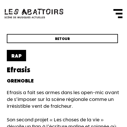
Panneau de gestion des cookies
RETOUR
RAP
Efrasis
GRENOBLE
Efrasis a fait ses armes dans les open-mic avant
de s'imposer sur la scène régionale comme un
irrésistible vent de fraîcheur.
Son second projet « Les choses de la vie »
dévoile un Rap à l’écriture maline et soignée où