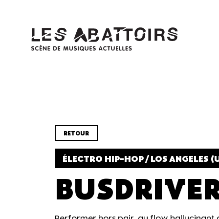
Panneau de gestion des cookies
RETOUR
ÉLECTRO HIP-HOP / LOS ANGELES (
BUSDRIVE
Performer hors pair, au flow hallucinant 