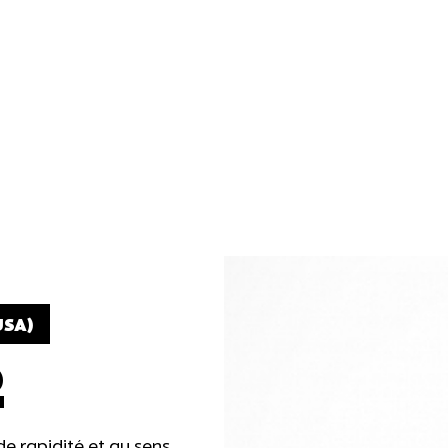
USA)
R
de rapidité et au sens