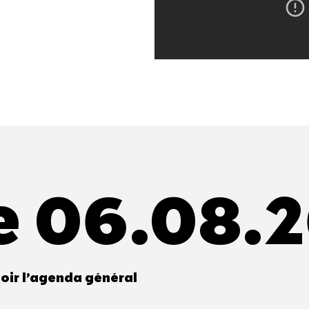
e 06.08.
oir l’agenda général